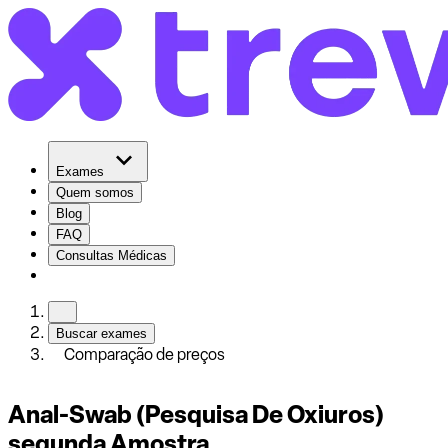
Exames
Quem somos
Blog
FAQ
Consultas Médicas
Buscar exames
Comparação de preços
Anal-Swab (Pesquisa De Oxiuros)
segunda Amostra