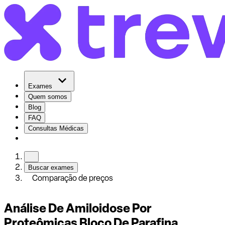
Exames
Quem somos
Blog
FAQ
Consultas Médicas
Buscar exames
Comparação de preços
Análise De Amiloidose Por
Proteômicas Bloco De Parafina