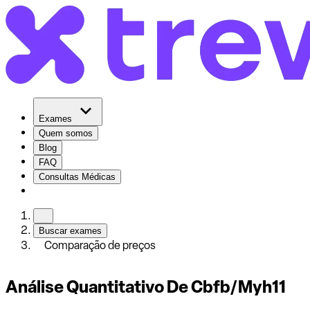
Exames
Quem somos
Blog
FAQ
Consultas Médicas
Buscar exames
Comparação de preços
Análise Quantitativo De Cbfb/Myh11