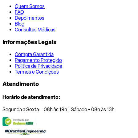
Quem Somos
FAQ
Depoimentos
Blog
Consultas Médicas
Informações Legais
Compra Garantida
Pagamento Protegido
Política de Privacidade
Termos e Condições
Atendimento
Horário de atendimento:
Segunda a Sexta – 08h às 19h | Sábado - 08h às 13h