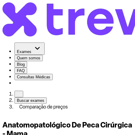
Exames
Quem somos
Blog
FAQ
Consultas Médicas
Buscar exames
Comparação de preços
Anatomopatológico De Peca Cirúrgica
- Mama