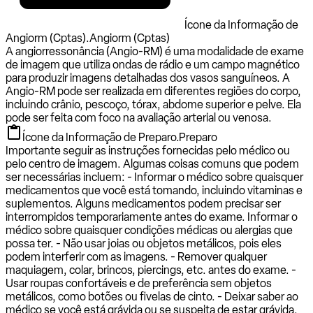
Ícone da Informação de
Angiorm (Cptas).
Angiorm (Cptas)
A angiorressonância (Angio-RM) é uma modalidade de exame
de imagem que utiliza ondas de rádio e um campo magnético
para produzir imagens detalhadas dos vasos sanguíneos. A
Angio-RM pode ser realizada em diferentes regiões do corpo,
incluindo crânio, pescoço, tórax, abdome superior e pelve. Ela
pode ser feita com foco na avaliação arterial ou venosa.
Ícone da Informação de Preparo.
Preparo
Importante seguir as instruções fornecidas pelo médico ou
pelo centro de imagem. Algumas coisas comuns que podem
ser necessárias incluem: - Informar o médico sobre quaisquer
medicamentos que você está tomando, incluindo vitaminas e
suplementos. Alguns medicamentos podem precisar ser
interrompidos temporariamente antes do exame. Informar o
médico sobre quaisquer condições médicas ou alergias que
possa ter. - Não usar joias ou objetos metálicos, pois eles
podem interferir com as imagens. - Remover qualquer
maquiagem, colar, brincos, piercings, etc. antes do exame. -
Usar roupas confortáveis e de preferência sem objetos
metálicos, como botões ou fivelas de cinto. - Deixar saber ao
médico se você está grávida ou se suspeita de estar grávida,