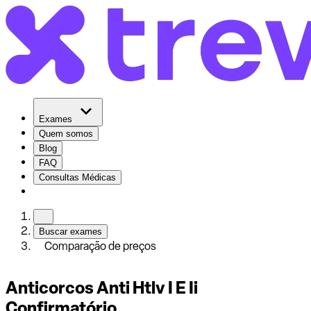
Exames
Quem somos
Blog
FAQ
Consultas Médicas
Buscar exames
Comparação de preços
Anticorcos Anti Htlv I E Ii
Confirmatório