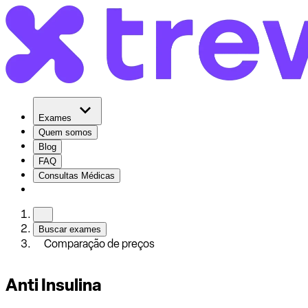
Exames
Quem somos
Blog
FAQ
Consultas Médicas
Buscar exames
Comparação de preços
Anti Insulina