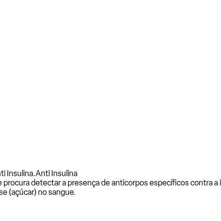
i Insulina.
Anti Insulina
e procura detectar a presença de anticorpos específicos contra 
se (açúcar) no sangue.