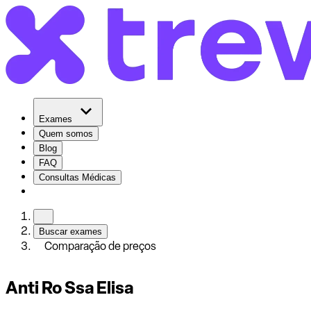
Exames
Quem somos
Blog
FAQ
Consultas Médicas
Buscar exames
Comparação de preços
Anti Ro Ssa Elisa