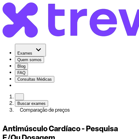
Exames
Quem somos
Blog
FAQ
Consultas Médicas
Buscar exames
Comparação de preços
Antimúsculo Cardíaco - Pesquisa
E/Ou Dosagem