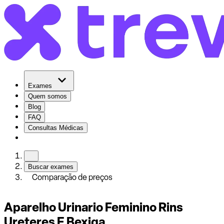
Exames
Quem somos
Blog
FAQ
Consultas Médicas
Buscar exames
Comparação de preços
Aparelho Urinario Feminino Rins
Ureteres E Bexiga