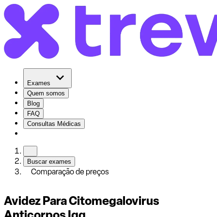
Exames
Quem somos
Blog
FAQ
Consultas Médicas
Buscar exames
Comparação de preços
Avidez Para Citomegalovirus
Anticorpos Igg