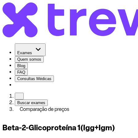
Exames
Quem somos
Blog
FAQ
Consultas Médicas
Buscar exames
Comparação de preços
Beta-2-Glicoproteína 1(Igg+Igm)