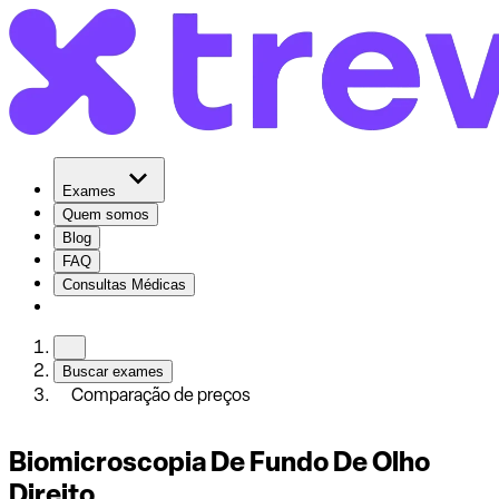
Exames
Quem somos
Blog
FAQ
Consultas Médicas
Buscar exames
Comparação de preços
Biomicroscopia De Fundo De Olho
Direito