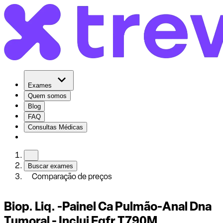
Exames
Quem somos
Blog
FAQ
Consultas Médicas
Buscar exames
Comparação de preços
Biop. Liq. -Painel Ca Pulmão-Anal Dna
Tumoral - Inclui Egfr T790M