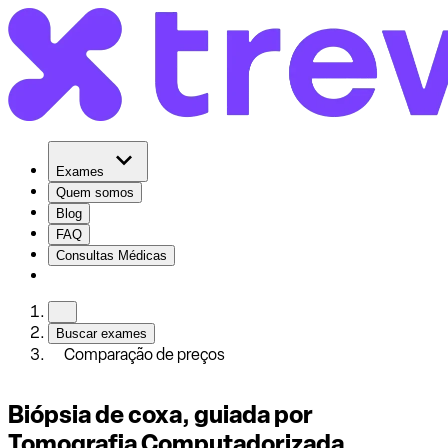
Exames
Quem somos
Blog
FAQ
Consultas Médicas
Buscar exames
Comparação de preços
Biópsia de coxa, guiada por
Tomografia Computadorizada