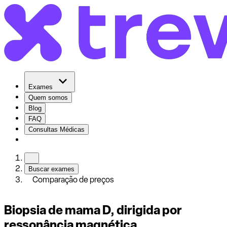
Exames
Quem somos
Blog
FAQ
Consultas Médicas
Buscar exames
Comparação de preços
Biopsia de mama D, dirigida por
ressonância magnética