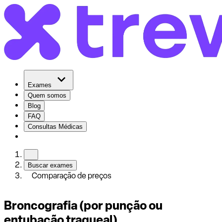
Exames
Quem somos
Blog
FAQ
Consultas Médicas
Buscar exames
Comparação de preços
Broncografia (por punção ou
entubação traqueal)