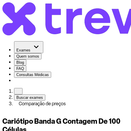
Exames
Quem somos
Blog
FAQ
Consultas Médicas
Buscar exames
Comparação de preços
Cariótipo Banda G Contagem De 100
Células