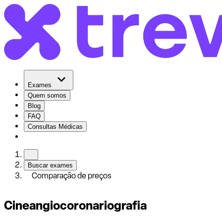
Exames
Quem somos
Blog
FAQ
Consultas Médicas
Buscar exames
Comparação de preços
Cineangiocoronariografia