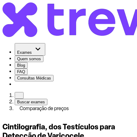
Exames
Quem somos
Blog
FAQ
Consultas Médicas
Buscar exames
Comparação de preços
Cintilografia, dos Testículos para
Detecção de Varicocele