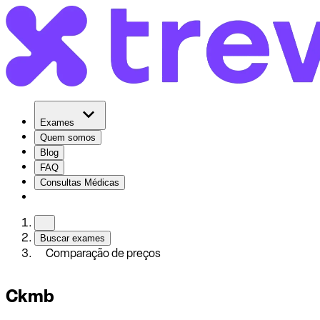
Exames
Quem somos
Blog
FAQ
Consultas Médicas
Buscar exames
Comparação de preços
Ckmb