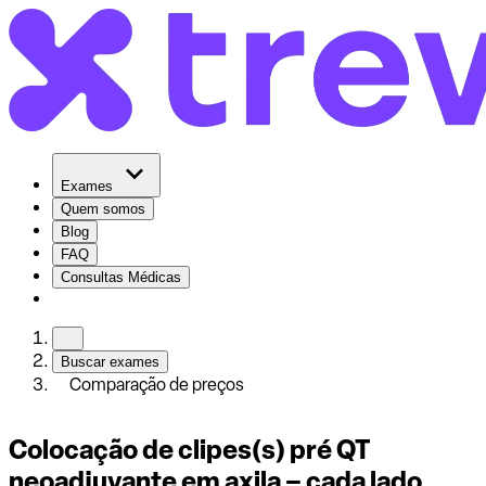
Exames
Quem somos
Blog
FAQ
Consultas Médicas
Buscar exames
Comparação de preços
Colocação de clipes(s) pré QT
neoadjuvante em axila – cada lado