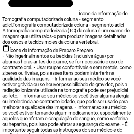
Ícone da Informação de
Tomografia computadorizada coluna - segmento
adici.
Tomografia computadorizada coluna - segmento adici
A tomografia computadorizada (TC) da coluna é um exame de
imagem que utiliza raios-x para produzir imagens detalhadas
dos ossos e tecidos moles da coluna vertebral.
Ícone da Informação de Preparo.
Preparo
- Não ingerir alimentos ou bebidas (inclusive água) por
algumas horas antes do exame, se for necessário o uso de
contraste oral. - Usar roupas confortáveis e sem metais, como
zíperes ou fivelas, pois esses itens podem interferir na
qualidade das imagens. - Informar ao seu médico se você
estiver grávida ou se houver possibilidade de gravidez, pois a
radiação ionizante utilizada na tomografia pode ser prejudicial
ao feto. - Informar ao seu médico se você tiver alguma alergia
ou intolerância ao contraste iodado, que pode ser usado para
melhorar a qualidade das imagens. - Informar ao seu médico
se você estiver tomando algum medicamento, especialmente
aqueles que afetam o coagulação do sangue, como varfarina
ou heparina, pois isso pode afetar a segurança do exame. - É
importante seguir todas as instruções do seu médico e do