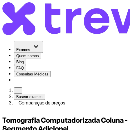
Exames
Quem somos
Blog
FAQ
Consultas Médicas
Buscar exames
Comparação de preços
Tomografia Computadorizada Coluna -
Segmento Adicional