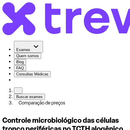
Exames
Quem somos
Blog
FAQ
Consultas Médicas
Buscar exames
Comparação de preços
Controle microbiológico das células
tronco periféricas no TCTH alogênico