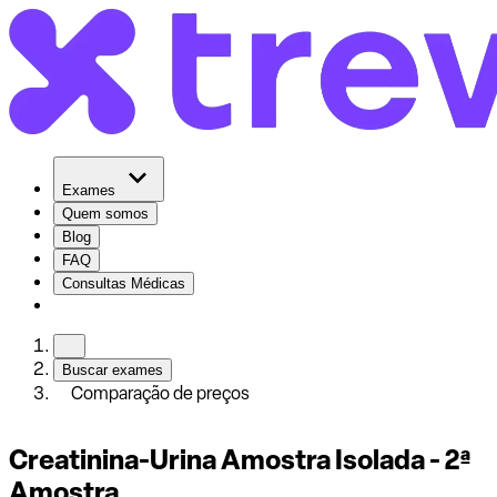
Exames
Quem somos
Blog
FAQ
Consultas Médicas
Buscar exames
Comparação de preços
Creatinina-Urina Amostra Isolada - 2ª
Amostra