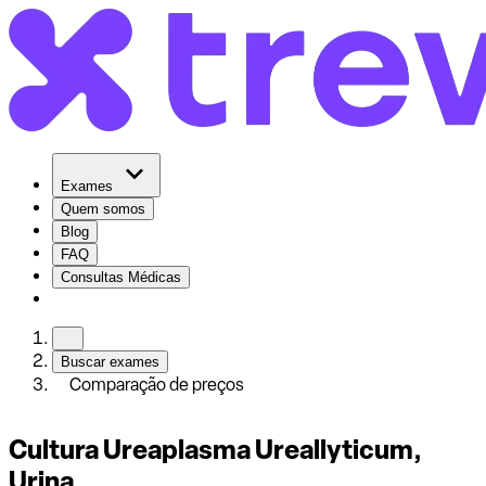
Exames
Quem somos
Blog
FAQ
Consultas Médicas
Buscar exames
Comparação de preços
Cultura Ureaplasma Ureallyticum,
Urina