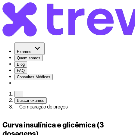
Exames
Quem somos
Blog
FAQ
Consultas Médicas
Buscar exames
Comparação de preços
Curva insulínica e glicêmica (3
dosagens)