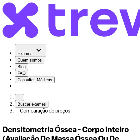
Exames
Quem somos
Blog
FAQ
Consultas Médicas
Buscar exames
Comparação de preços
Densitometria Óssea - Corpo Inteiro
(Avaliação De Massa Óssea Ou De