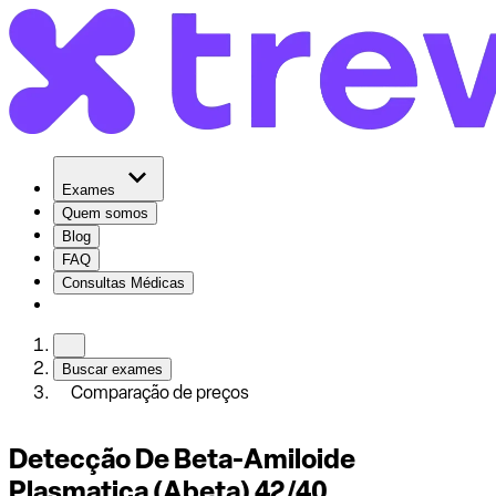
Exames
Quem somos
Blog
FAQ
Consultas Médicas
Buscar exames
Comparação de preços
Detecção De Beta-Amiloide
Plasmatica (Abeta) 42/40