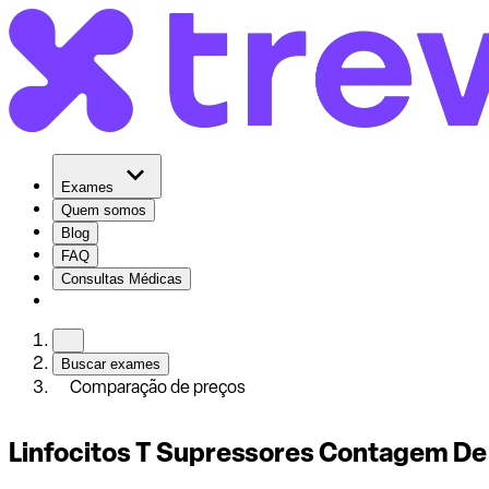
Exames
Quem somos
Blog
FAQ
Consultas Médicas
Buscar exames
Comparação de preços
Linfocitos T Supressores Contagem De