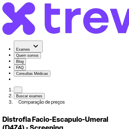
Exames
Quem somos
Blog
FAQ
Consultas Médicas
Buscar exames
Comparação de preços
Distrofia Facio-Escapulo-Umeral
(D4Z4) - Screening