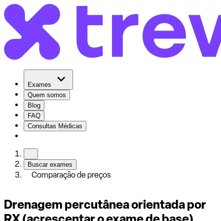
Exames
Quem somos
Blog
FAQ
Consultas Médicas
Buscar exames
Comparação de preços
Drenagem percutânea orientada por
RX (acrescentar o exame de base)