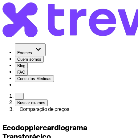
Exames
Quem somos
Blog
FAQ
Consultas Médicas
Buscar exames
Comparação de preços
Ecodopplercardiograma
Transtorácico