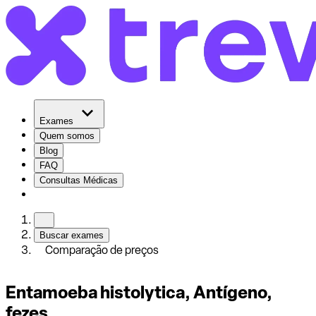
Exames
Quem somos
Blog
FAQ
Consultas Médicas
Buscar exames
Comparação de preços
Entamoeba histolytica, Antígeno,
fezes