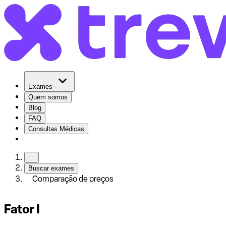
Exames
Quem somos
Blog
FAQ
Consultas Médicas
Buscar exames
Comparação de preços
Fator I