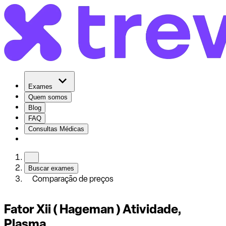
Exames
Quem somos
Blog
FAQ
Consultas Médicas
Buscar exames
Comparação de preços
Fator Xii ( Hageman ) Atividade,
Plasma