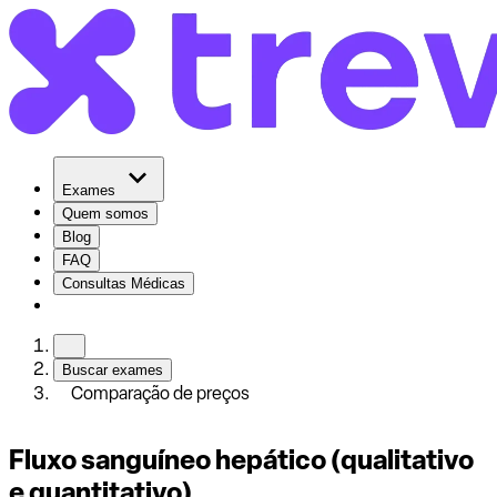
Exames
Quem somos
Blog
FAQ
Consultas Médicas
Buscar exames
Comparação de preços
Fluxo sanguíneo hepático (qualitativo
e quantitativo)