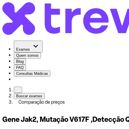
Exames
Quem somos
Blog
FAQ
Consultas Médicas
Buscar exames
Comparação de preços
Gene Jak2, Mutação V617F ,Detecção Q