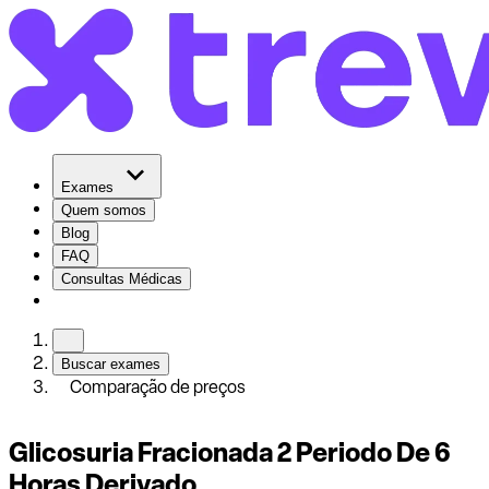
Exames
Quem somos
Blog
FAQ
Consultas Médicas
Buscar exames
Comparação de preços
Glicosuria Fracionada 2 Periodo De 6
Horas Derivado