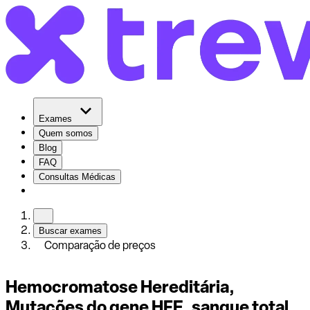
Exames
Quem somos
Blog
FAQ
Consultas Médicas
Buscar exames
Comparação de preços
Hemocromatose Hereditária,
Mutações do gene HFE, sangue total