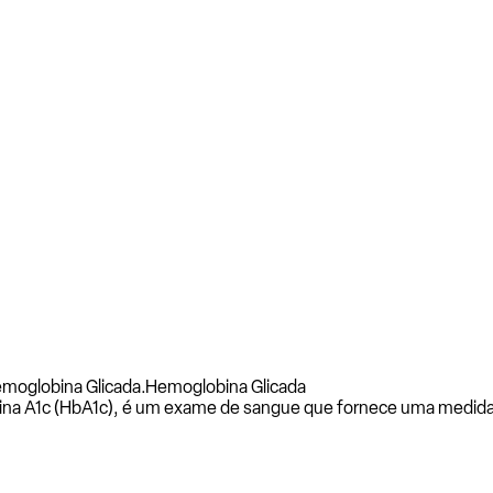
moglobina Glicada.
Hemoglobina Glicada
a A1c (HbA1c), é um exame de sangue que fornece uma medida d