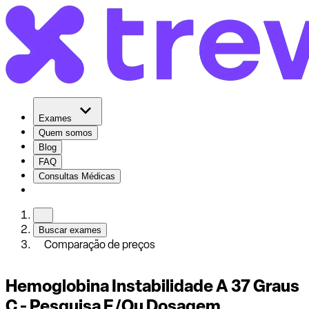
Exames
Quem somos
Blog
FAQ
Consultas Médicas
Buscar exames
Comparação de preços
Hemoglobina Instabilidade A 37 Graus
C - Pesquisa E/Ou Dosagem