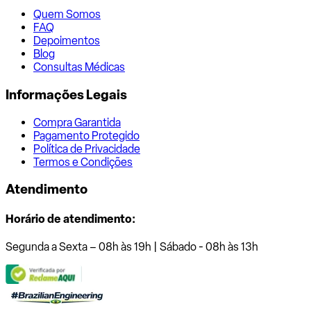
Quem Somos
FAQ
Depoimentos
Blog
Consultas Médicas
Informações Legais
Compra Garantida
Pagamento Protegido
Política de Privacidade
Termos e Condições
Atendimento
Horário de atendimento:
Segunda a Sexta – 08h às 19h | Sábado - 08h às 13h