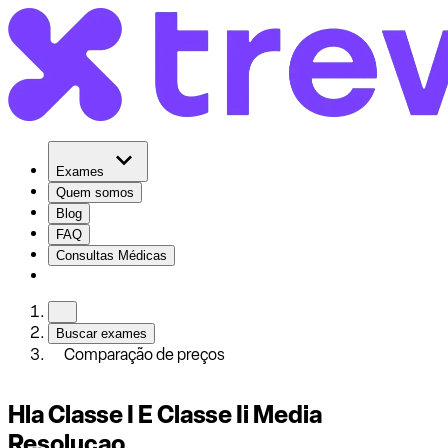
Exames
Quem somos
Blog
FAQ
Consultas Médicas
Buscar exames
Comparação de preços
Hla Classe I E Classe Ii Media
Resolucao