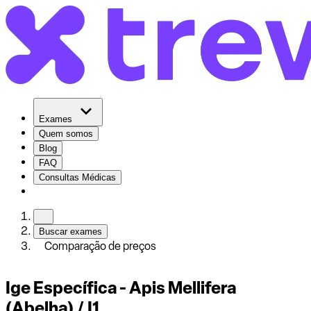
Exames
Quem somos
Blog
FAQ
Consultas Médicas
Buscar exames
Comparação de preços
Ige Específica - Apis Mellifera
(Abelha) / I1