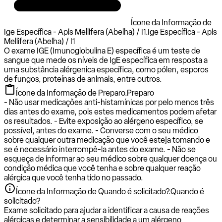
Ícone da Informação de
Ige Específica - Apis Mellifera (Abelha) / I1.
Ige Específica - Apis
Mellifera (Abelha) / I1
O exame IGE (Imunoglobulina E) específica é um teste de
sangue que mede os níveis de IgE específica em resposta a
uma substância alérgenica específica, como pólen, esporos
de fungos, proteínas de animais, entre outros.
Ícone da Informação de Preparo.
Preparo
- Não usar medicações anti-histamínicas por pelo menos três
dias antes do exame, pois estes medicamentos podem afetar
os resultados. - Evite exposição ao alérgeno específico, se
possível, antes do exame. - Converse com o seu médico
sobre qualquer outra medicação que você esteja tomando e
se é necessário interrompê-la antes do exame. - Não se
esqueça de informar ao seu médico sobre qualquer doença ou
condição médica que você tenha e sobre qualquer reação
alérgica que você tenha tido no passado.
Ícone da Informação de Quando é solicitado?.
Quando é
solicitado?
Exame solicitado para ajudar a identificar a causa de reações
alérgicas e determinar a sensibilidade a um alérgeno