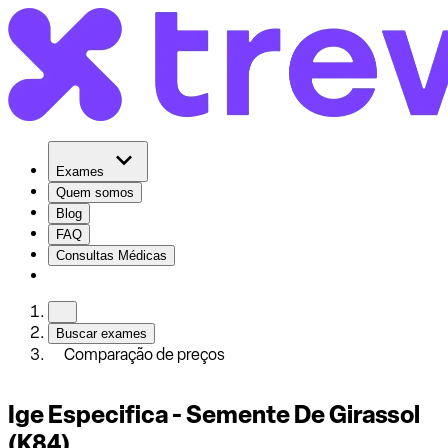
Exames
Quem somos
Blog
FAQ
Consultas Médicas
Buscar exames
Comparação de preços
Ige Especifica - Semente De Girassol
(K84)