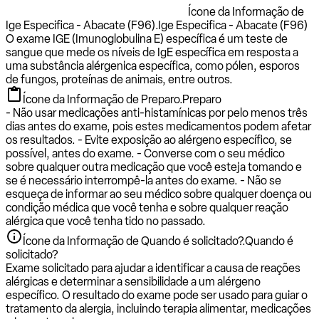
Ícone da Informação de
Ige Especifica - Abacate (F96).
Ige Especifica - Abacate (F96)
O exame IGE (Imunoglobulina E) específica é um teste de
sangue que mede os níveis de IgE específica em resposta a
uma substância alérgenica específica, como pólen, esporos
de fungos, proteínas de animais, entre outros.
Ícone da Informação de Preparo.
Preparo
- Não usar medicações anti-histamínicas por pelo menos três
dias antes do exame, pois estes medicamentos podem afetar
os resultados. - Evite exposição ao alérgeno específico, se
possível, antes do exame. - Converse com o seu médico
sobre qualquer outra medicação que você esteja tomando e
se é necessário interrompê-la antes do exame. - Não se
esqueça de informar ao seu médico sobre qualquer doença ou
condição médica que você tenha e sobre qualquer reação
alérgica que você tenha tido no passado.
Ícone da Informação de Quando é solicitado?.
Quando é
solicitado?
Exame solicitado para ajudar a identificar a causa de reações
alérgicas e determinar a sensibilidade a um alérgeno
específico. O resultado do exame pode ser usado para guiar o
tratamento da alergia, incluindo terapia alimentar, medicações