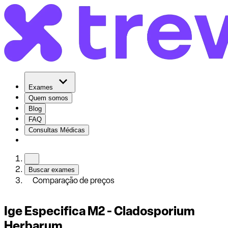
Exames
Quem somos
Blog
FAQ
Consultas Médicas
Buscar exames
Comparação de preços
Ige Especifica M2 - Cladosporium
Herbarum