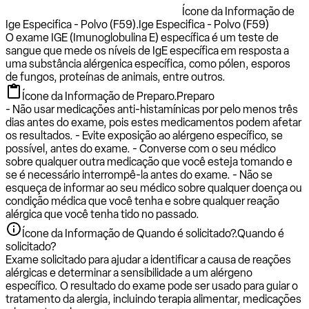
Ícone da Informação de
Ige Especifica - Polvo (F59).
Ige Especifica - Polvo (F59)
O exame IGE (Imunoglobulina E) específica é um teste de
sangue que mede os níveis de IgE específica em resposta a
uma substância alérgenica específica, como pólen, esporos
de fungos, proteínas de animais, entre outros.
Ícone da Informação de Preparo.
Preparo
- Não usar medicações anti-histamínicas por pelo menos três
dias antes do exame, pois estes medicamentos podem afetar
os resultados. - Evite exposição ao alérgeno específico, se
possível, antes do exame. - Converse com o seu médico
sobre qualquer outra medicação que você esteja tomando e
se é necessário interrompê-la antes do exame. - Não se
esqueça de informar ao seu médico sobre qualquer doença ou
condição médica que você tenha e sobre qualquer reação
alérgica que você tenha tido no passado.
Ícone da Informação de Quando é solicitado?.
Quando é
solicitado?
Exame solicitado para ajudar a identificar a causa de reações
alérgicas e determinar a sensibilidade a um alérgeno
específico. O resultado do exame pode ser usado para guiar o
tratamento da alergia, incluindo terapia alimentar, medicações